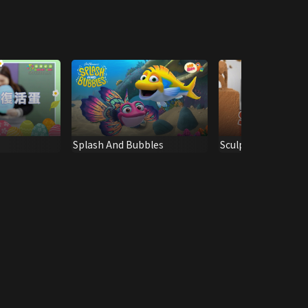
Splash And Bubbles
Sculpt It!