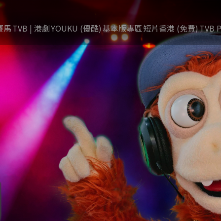
賽馬
TVB | 港劇
YOUKU (優酷)
基本版專區
短片香港 (免費)
TVB P