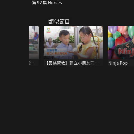
第 92 集 Horses
類似節目
彈跳紙企鵝 兼學物理
【品格管教】建立小朋友同理
Ninja Pop
心