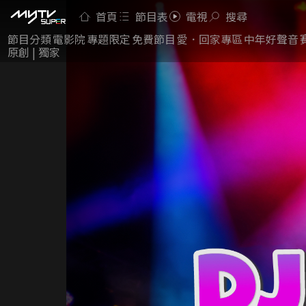
首頁
節目表
電視
搜尋
節目分類
電影院
專題限定
免費節目
愛．回家專區
中年好聲音
原創 | 獨家