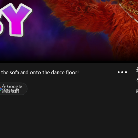
 the sofa and onto the dance floor!
在 Google
追蹤我們