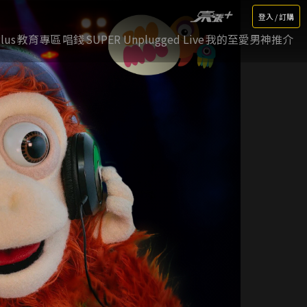
登入 / 訂購
lus
教育專區
唱錢
SUPER Unplugged Live
我的至愛男神推介