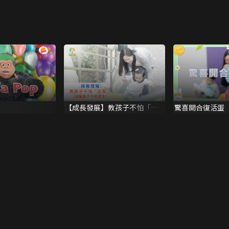
【成長發展】教孩子不怕「生
驚喜開合復活蛋
保」 (培育孩子不怕陌生)