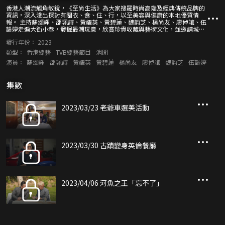
香港人潮流觸角敏銳，《至尚生活》為大家搜羅時尚高端及經典傳統品牌的
資訊，深入淺出探討有關衣、食、住、行，以至美容與健康的本地優質情
報。 主持蘇頌輝、邵珮詩、黃耀英、黃碧蓮、魏韵芝、楊尚友、廖倬竩、伍
韻婷走遍大街小巷，發掘最潮玩意，欣賞珍貴收藏與藝術文化，並邀請城中
名人分享生活哲學。節目集潮流與品味於一身，讓大家安坐家中，也能認識
發行年份：
2023
不同範疇的最新事物，盡享至尚生活。
類型：
香港綜藝
TVB綜藝節目
消閒
演員：
蘇頌輝
邵珮詩
黃耀英
黃碧蓮
楊尚友
廖倬竩
魏韵芝
伍韻婷
集數
2023/03/23 老爺車選美活動
2023/03/30 古蹟變身英倫餐廳
2023/04/06 河魚之王「忘不了」