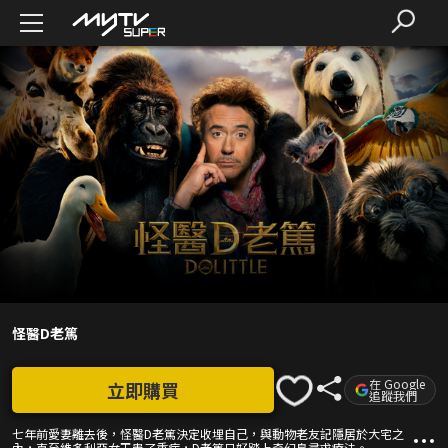
怪醫D老篤
在 Google
立即購買
追蹤我們
七年前愛妻離去後，怪醫D老篤決定收埋自己，與動物老友記隱居於大宅之
內，直至維多利亞女王患了重病，D老篤只好踏上奇幻島尋求療法。