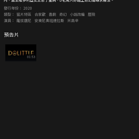
發行年份：
2020
類型：
猛片特區
合家歡
喜劇
奇幻
小說改編
歷險
演員：
羅拔唐尼
安東尼奧班達拉斯
米高辛
預告片
01:53