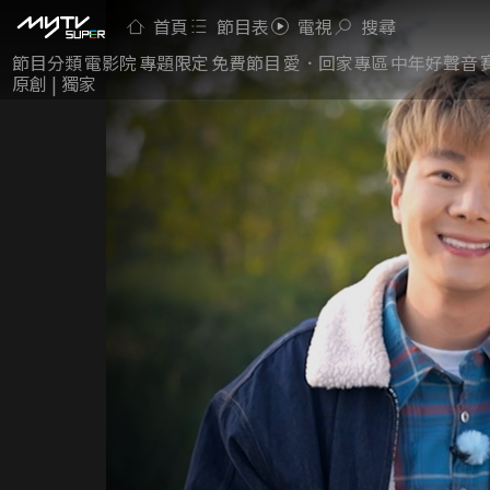
首頁
節目表
電視
搜尋
節目分類
電影院
專題限定
免費節目
愛．回家專區
中年好聲音
原創 | 獨家