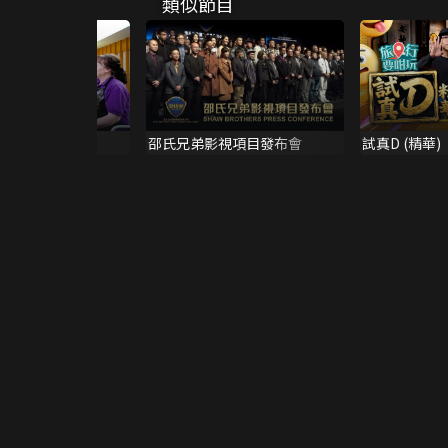
類似節目
僱」事
邵氏兄弟影視項目發布會
試真D (精華)