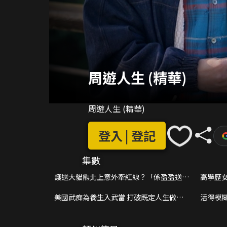
周遊人生 (精華)
周遊人生 (精華)
登入 | 登記
集數
護送大貓熊北上意外牽紅線？「係盈盈送上
高學歷
嘅祝福」
出路
美國武痴為養生入武當 打破既定人生做三
活得模糊
豐派傳人
時為自