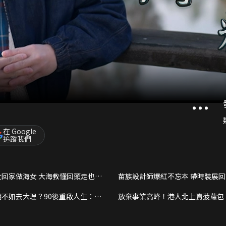
在 Google
追蹤我們
女回家做海女 大海教懂回頭走也有
苗族設計師爆紅不忘本 帶時裝展
不如去大理？90後重啟人生：及
放棄事業高峰！港人北上賣菠蘿包
己停步
小時的慢活