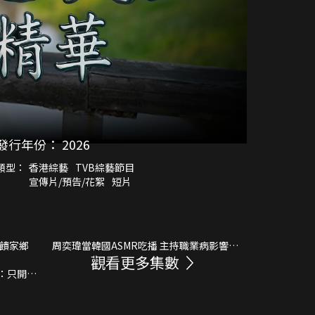
發行年份：
2026
類型：
香港綜藝
TVB綜藝節目
宣傳片/預告/花絮
短片
回饋家鄉
周奕瑋當韓國ASMR吃播 主持職業病影響發
觀看更多集數
揮？
：只開3