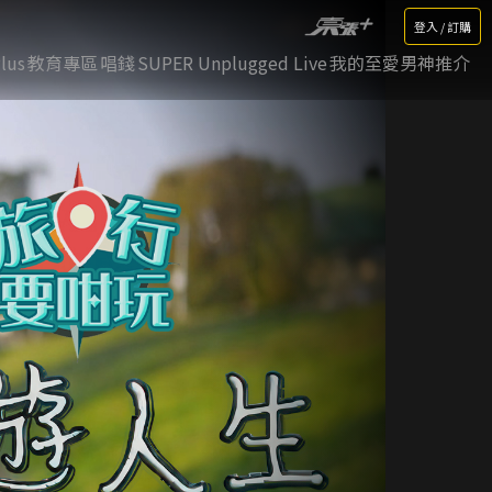
登入 / 訂購
lus
教育專區
唱錢
SUPER Unplugged Live
我的至愛男神推介