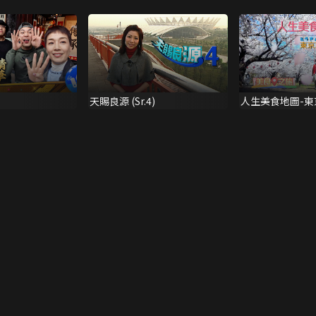
天賜良源 (Sr.4)
人生美食地圖-東
旅)