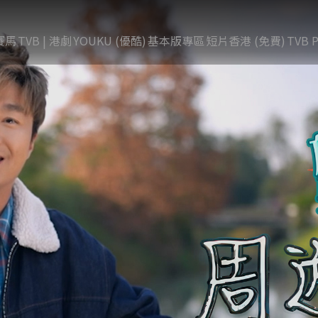
賽馬
TVB | 港劇
YOUKU (優酷)
基本版專區
短片香港 (免費)
TVB P