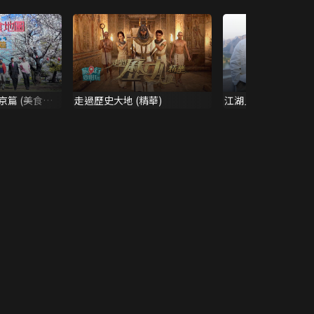
京篇 (美食之
走過歷史大地 (精華)
江湖見 (Sr.2) (精華)