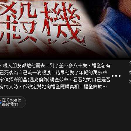
稱，親人朋友都離他而去。到了差不多八十歲，福全忽有
己死後為自己流一滴眼淚。結果他娶了年輕的萬莎華
有情人時，卻決定幫她向福全隱瞞真相。福全終於動
上門拘捕朗昌，懷疑他謀殺福全。朗昌辯稱福全出事
在 Google
追蹤我們
昌以為自己一直控制着莎華，至此才猛然醒覺自己原
然而老謀深算的他原來早已留下一殺著，留給加害他