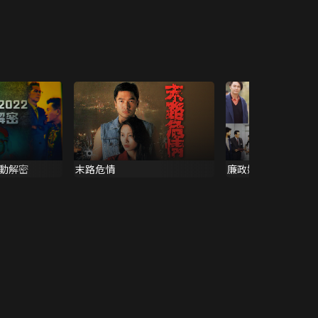
行動解密
末路危情
廉政嬌娃