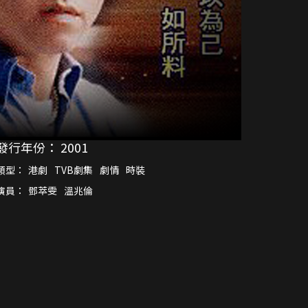
發行年份：
2001
類型：
港劇
TVB劇集
劇情
時裝
演員：
鄧萃雯
溫兆倫