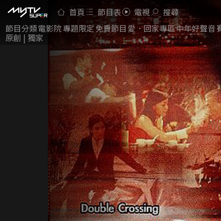
首頁
節目表
電視
搜尋
節目分類
電影院
專題限定
免費節目
愛．回家專區
中年好聲音
原創 | 獨家