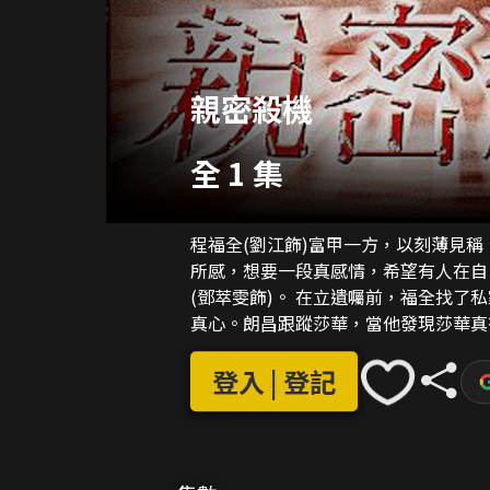
親密殺機
全 1 集
程福全(劉江飾)富甲一方，以刻薄見
所感，想要一段真感情，希望有人在自
(鄧萃雯飾)。 在立遺囑前，福全找了私家偵探岑朗昌(溫兆倫飾)調查莎華，看看她對自己是否
真心。朗昌跟蹤莎華，當他發現莎華真
筆簽了遺囑。 調查告一段落後，朗昌竟若有所失，原來他已不自覺地迷上了莎華，二人墮入
了一段不能自控的戀情中。一天，警察
登入 | 登記
當日約了莎華，但莎華卻否認一切。朗
來早已落入她的圈套中！福全人已死，
的人。