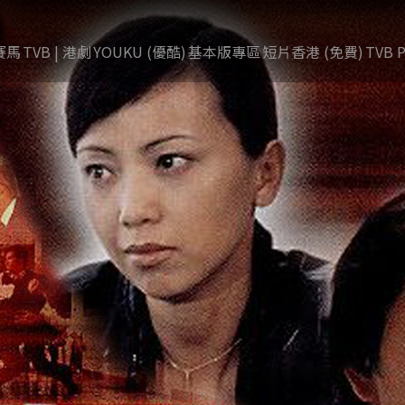
賽馬
TVB | 港劇
YOUKU (優酷)
基本版專區
短片香港 (免費)
TVB P