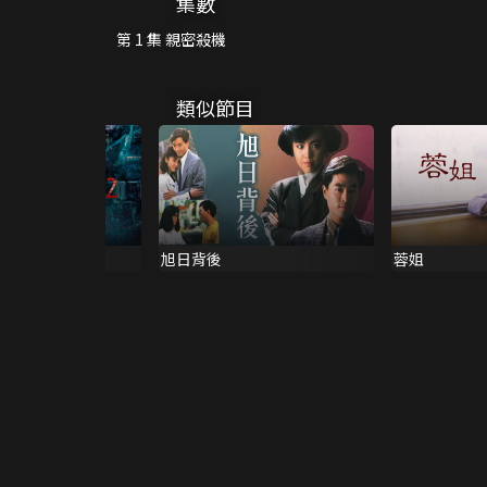
集數
第 1 集 親密殺機
類似節目
旭日背後
蓉姐