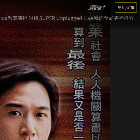
登入 / 訂購
lus
教育專區
唱錢
SUPER Unplugged Live
我的至愛男神推介