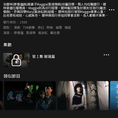
宋銀梓(廖偉雄飾)與妻子Maggie(劉淑華飾)份屬同學，兩人均任職銀行，銀
梓是櫃位服務員，Maggie則為分行經理。銀梓舊同學及好朋友任我行(戴志
偉飾)，亦與同學Mary(吳詠虹飾)結婚。 銀梓向我行埋怨Maggie事業心重，
比他更有成就，心感無奈。 銀梓與我行參加同學會派對，各人都顯示事業成
就，Rocky態度囂張，還踐踏銀梓靠老婆發達，銀梓一時火起打向Rocky，
發行年份：
1988
其他人制止。 銀梓與Maggie爭吵，銀梓借酒澆愁，醉醺醺走入洗手間，不
小心頭撞馬桶，即天旋地轉回到1976年。 銀梓在派對裏與Mary共舞傾情，
類型：
港劇
TVB劇集
奇幻
時裝
倫理
情感
而Maggie感到非常失望。 銀梓與Mary結婚，又被銀行經理賞識，勸Maggie
演員：
廖偉雄
劉淑華
吳詠虹
戴志偉
死心。銀梓其後見Maggie哭得很厲害，原來她在埋數時上少二十元，銀梓於
心不忍唯有替補及安慰她，兩人互生情愫。 Mary婚後只顧佈置家居，甚至
想換屋，銀梓覺得她實太過份。Maggie辭職到外國留學，銀梓有點不捨。
集數
銀梓將神奇遭遇告之我行，希望我行能幫忙返回1989年。銀梓再次試把頭撞
向馬桶，但宣布失敗被送到醫院救治。醫院內發生警匪槍戰，匪徒劫持
Maggie，銀梓為救她而中槍倒地，天旋地轉下回到1989年。 銀梓走上前擁
抱Maggie，Maggie向銀梓道歉，還送上一條領呔，正幫他繫上時發現銀梓
第 1 集 玻璃篇
胸部流血…….
類似節目