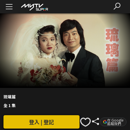
琉璃篇
全 1 集
在 Google
登入 | 登記
追蹤我們