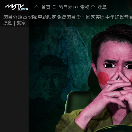
首頁
節目表
電視
搜尋
節目分類
電影院
專題限定
免費節目
愛．回家專區
中年好聲音
原創 | 獨家