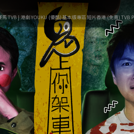
賽馬
TVB | 港劇
YOUKU (優酷)
基本版專區
短片香港 (免費)
TVB P