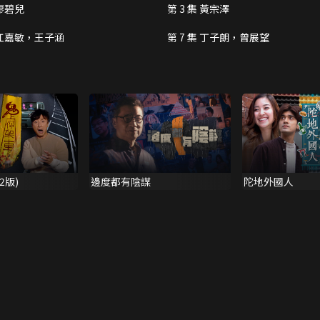
 廖碧兒
第 3 集 黃宗澤
集 江嘉敏，王子涵
第 7 集 丁子朗，曾展望
2版)
邊度都有陰謀
陀地外國人