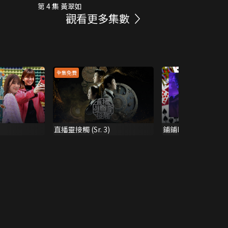
第 4 集 黃翠如
觀看更多集數
全集免費
直播靈接觸 (Sr. 3)
鋪鋪Poker