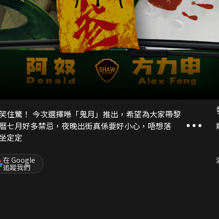
笑住驚！ 今次選擇喺「鬼月」推出，希望為大家帶黎
曆七月好多禁忌，夜晚出街真係要好小心，唔想落
坐定定
在 Google
追蹤我們