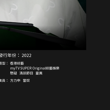
發行年份：
2022
類型：
香港綜藝
myTV SUPER Original綜藝娛樂
懸疑
清談節目
靈異
演員：
方力申
當奴