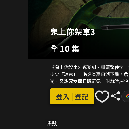
鬼上你架車3
全 10 集
《鬼上你架車》返黎喇，繼續驚住笑，
少少「涼意」，喺炎炎夏日消下暑。農
街，又想感受節日嘅氣氛，咁就喺屋企
登入 | 登記
集數