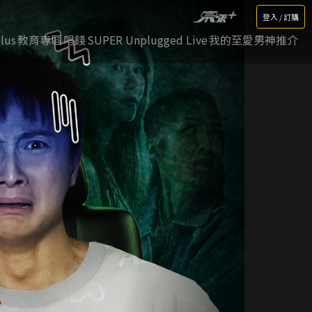
登入 / 訂購
lus
教育專區
唱錢
SUPER Unplugged Live
我的至愛男神推介