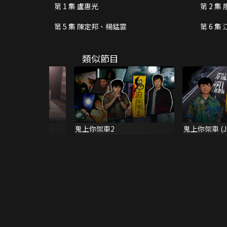
第 1 集 盧惠光
第 2 集
第 5 集 陳定邦、楊錳霏
第 6 
類似節目
年 兄弟幫
鬼上你架車2
鬼上你架車 (J