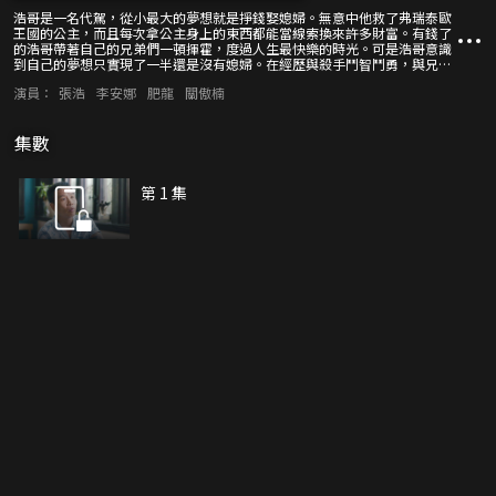
浩哥是一名代駕，從小最大的夢想就是掙錢娶媳婦。無意中他救了弗瑞泰歐
王國的公主，而且每次拿公主身上的東西都能當線索換來許多財富。有錢了
的浩哥帶著自己的兄弟們一頓揮霍，度過人生最快樂的時光。可是浩哥意識
到自己的夢想只實現了一半還是沒有媳婦。在經歷與殺手鬥智鬥勇，與兄弟
們以身犯險，各種瘋狂歷險之後，浩哥又變成了窮人，可他卻得到人生真正
演員：
張浩
李安娜
肥龍
關傲楠
的幸福，他有了自己的媳婦，弗瑞泰歐王國的公主。
集數
第 1 集