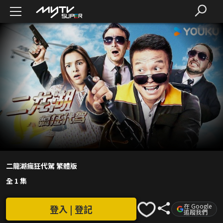
二龍湖瘋狂代駕 繁體版
全 1 集
在 Google
登入 | 登記
追蹤我們