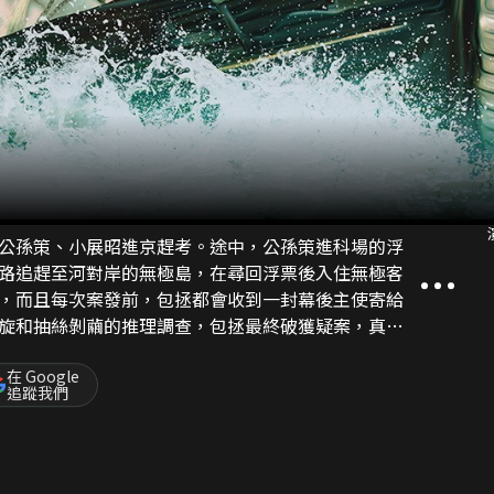
公孫策、小展昭進京趕考。途中，公孫策進科場的浮
路追趕至河對岸的無極島，在尋回浮票後入住無極客
，而且每次案發前，包拯都會收到一封幕後主使寄給
旋和抽絲剝繭的推理調查，包拯最終破獲疑案，真相
在 Google
追蹤我們