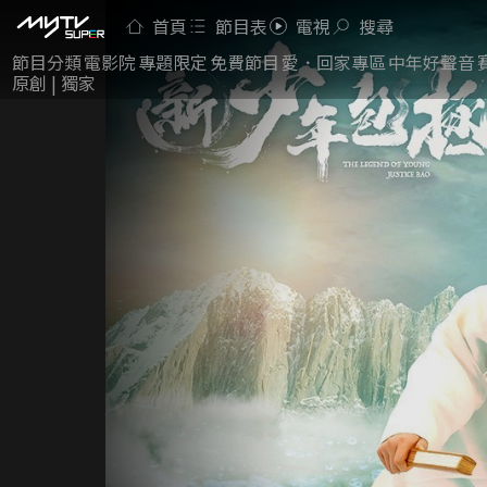
首頁
節目表
電視
搜尋
節目分類
電影院
專題限定
免費節目
愛．回家專區
中年好聲音
原創 | 獨家