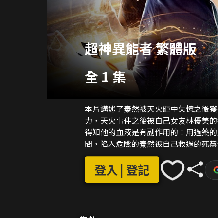
超神異能者 繁體版
全 1 集
本片講述了秦然被天火砸中失憶之後獲
力，天火事件之後被自己女友林優美的
得知他的血液是有副作用的：用過藥的
間，陷入危險的秦然被自己救過的死黨
傷……
登入 | 登記