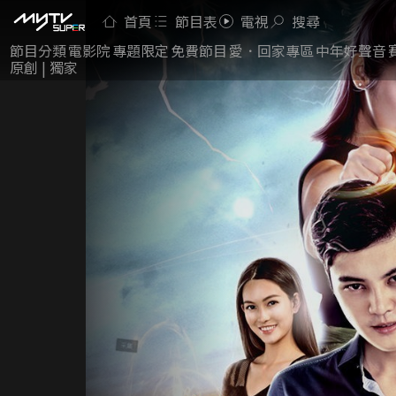
首頁
節目表
電視
搜尋
節目分類
電影院
專題限定
免費節目
愛．回家專區
中年好聲音
原創 | 獨家