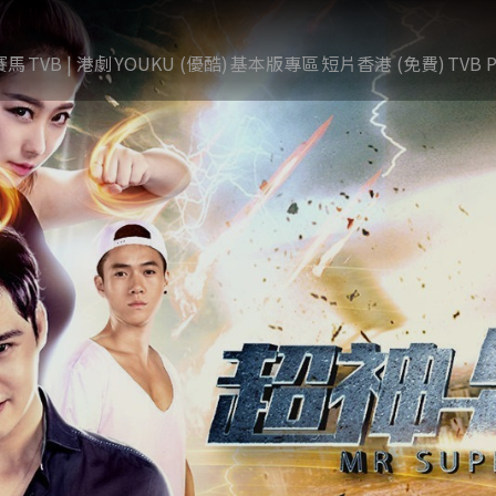
賽馬
TVB | 港劇
YOUKU (優酷)
基本版專區
短片香港 (免費)
TVB P