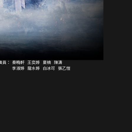
演員：
秦曉軒
王奕婷
夏楠
陳濤
李淑婷
龍水婷
白冰可
張乙愷