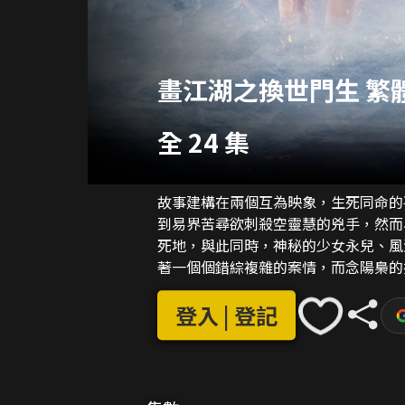
畫江湖之換世門生 繁
全 24 集
故事建構在兩個互為映象，生死同命的
到易界苦尋欲刺殺空靈慧的兇手，然而
死地，與此同時，神秘的少女永兒、風
著一個個錯綜複雜的案情，而念陽梟的
幻的異時空冒險就在《畫江湖之換世門
登入 | 登記