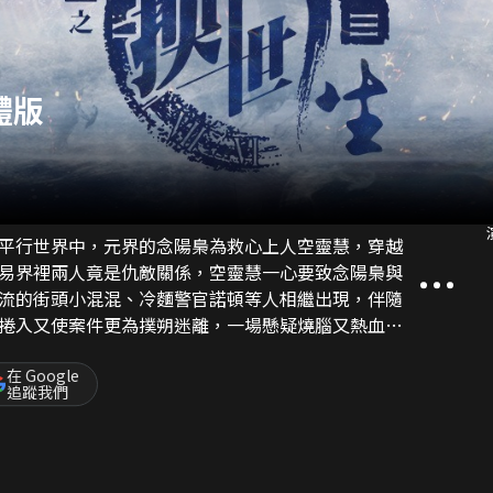
體版
平行世界中，元界的念陽梟為救心上人空靈慧，穿越
易界裡兩人竟是仇敵關係，空靈慧一心要致念陽梟與
流的街頭小混混、冷麵警官諾頓等人相繼出現，伴隨
捲入又使案件更為撲朔迷離，一場懸疑燒腦又熱血奇
生》展開。
在 Google
追蹤我們