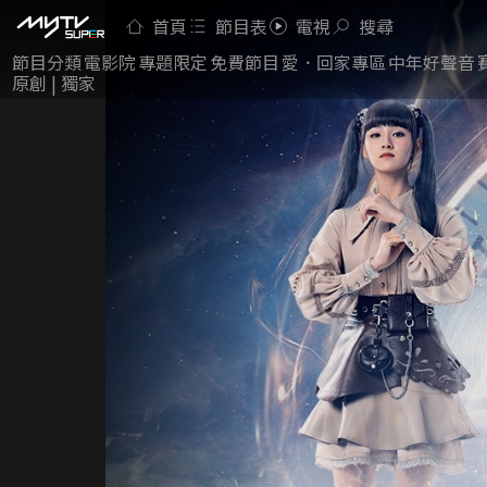
首頁
節目表
電視
搜尋
節目分類
電影院
專題限定
免費節目
愛．回家專區
中年好聲音
原創 | 獨家