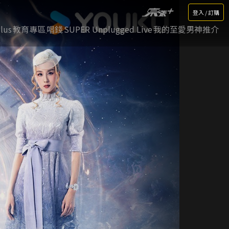
登入 / 訂購
lus
教育專區
唱錢
SUPER Unplugged Live
我的至愛男神推介