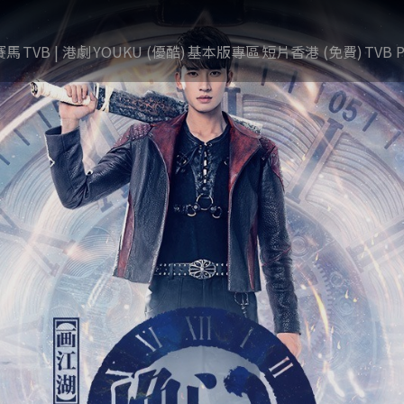
賽馬
TVB | 港劇
YOUKU (優酷)
基本版專區
短片香港 (免費)
TVB P