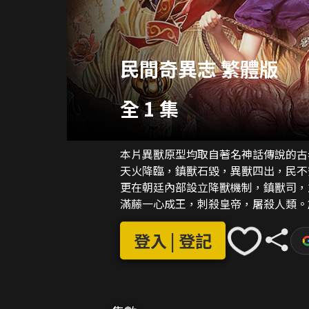
民間奇異志 繁體版
全 1 集
本片異獸原型均取自著名神話傳說的古
天火降臨，鎮獸石毀，異獸四出，民不
更在朝廷內部設立降獸機制，鎮獸司，
滿藤一心成王，刺殺皇帝，屠殺人類。
獸也各不相同，如何降獸便成了當時的
面，主人公們為守護家園百姓，與異獸
登入 | 登記