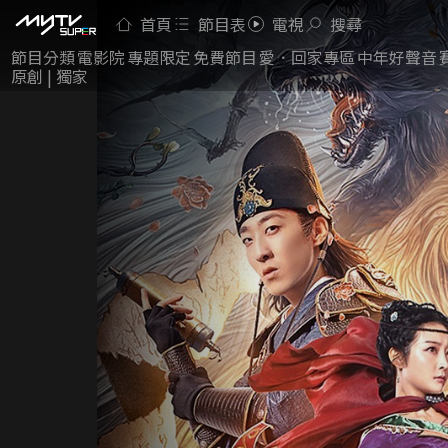
首頁
節目表
電視
搜尋
節目分類
電影院
專題限定
免費節目
愛．回家專區
中年好聲音
原創 | 獨家