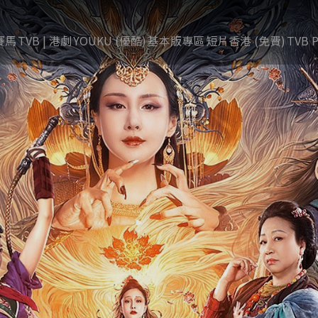
賽馬
TVB | 港劇
YOUKU (優酷)
基本版專區
短片香港 (免費)
TVB P