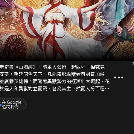
老奇書《山海經》，隨主人公們一起啟程一探究竟：
安寧。朝廷昭告天下，凡能降服異獸者可封賞加爵，
並廣發英雄榜。而隨著異獸勢力的逐漸壯大崛起，花
於是人和異獸對立而戰，各為其主。然而人分百種，
熱門話題。面對獸王崛起，殘害百姓，民不聊生的局
發生了怎樣感人且幽默詼諧的降獸故事？
在 Google
追蹤我們