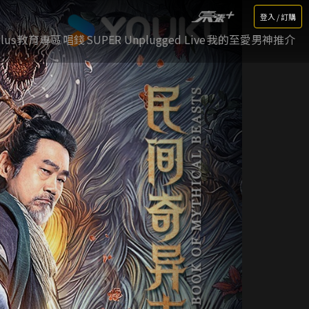
登入 / 訂購
lus
教育專區
唱錢
SUPER Unplugged Live
我的至愛男神推介