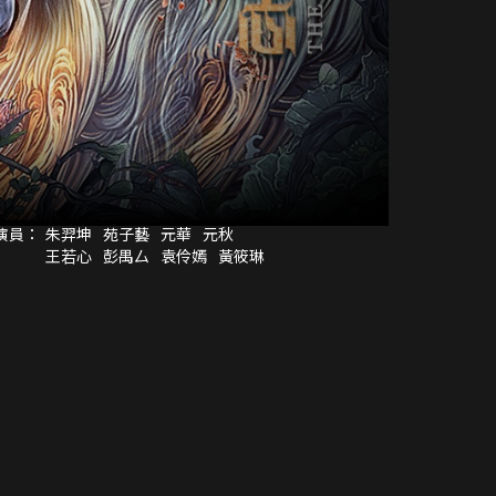
演員：
朱羿坤
苑子藝
元華
元秋
王若心
彭禺厶
袁伶嫣
黃筱琳