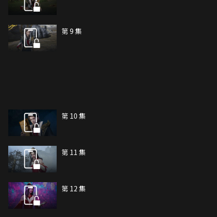
第 9 集
第 10 集
第 11 集
第 12 集