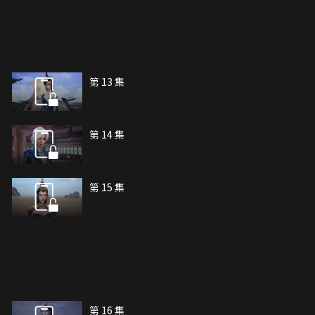
第 13 集
第 14 集
第 15 集
第 16 集