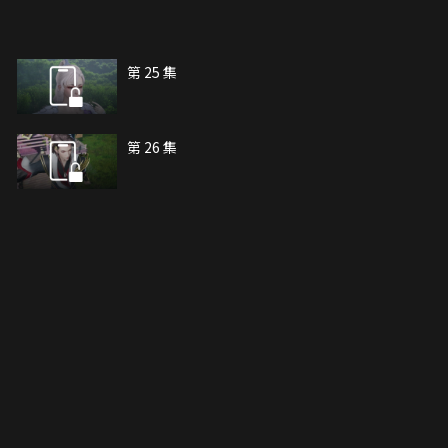
第 25 集
第 26 集