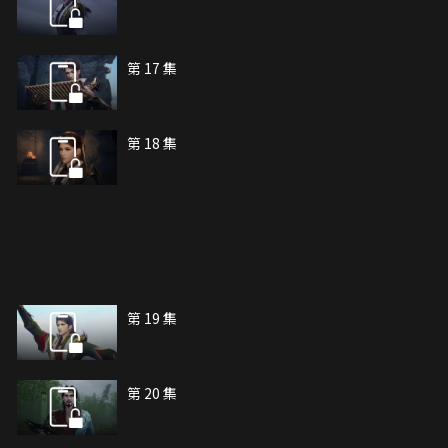
第 17 集
第 18 集
第 19 集
第 20 集