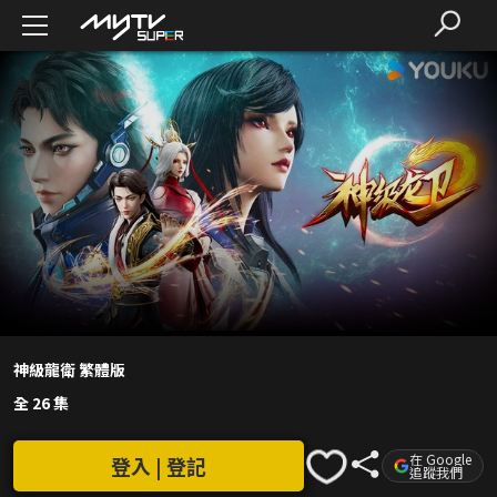
神級龍衛 繁體版
全 26 集
在 Google
登入 | 登記
追蹤我們