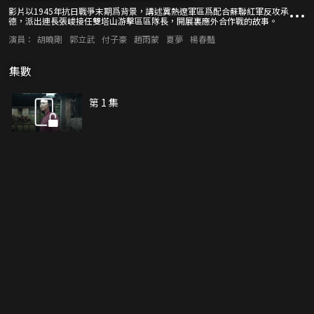
影片以1945年抗日戰爭末期爲背景，講述冀熱遼軍區爲配合蘇聯紅軍反攻承
德，派出連長張峻接任雙塔山游擊區區隊長，開展裏應外合作戰的故事。
演員：
胡曉剛
郭立武
付子豪
趙雨蒙
夏夢
楊春豔
集數
第 1 集