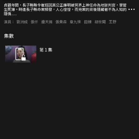
貞觀年間，長子縣縣令崔鈺因其公正廉明被冥界上神任命為地獄判官，掌管
生死簿。時逢長子縣命案頻發，人心惶惶，而兇案的背後隱藏著不為人知的
隱情......
演員：
劉洲成
張仟
邊天揚
張貴森
章九徠
田臻
胡世聞
王野
集數
第 1 集