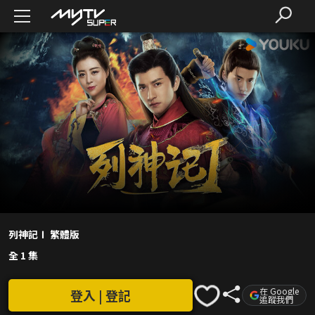
列神記Ⅰ 繁體版
全 1 集
在 Google
登入 | 登記
追蹤我們