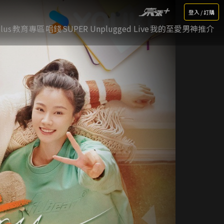
登入 / 訂購
lus
教育專區
唱錢
SUPER Unplugged Live
我的至愛男神推介