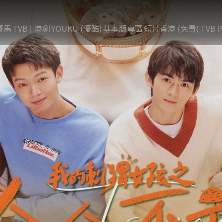
賽馬
TVB | 港劇
YOUKU (優酷)
基本版專區
短片香港 (免費)
TVB P