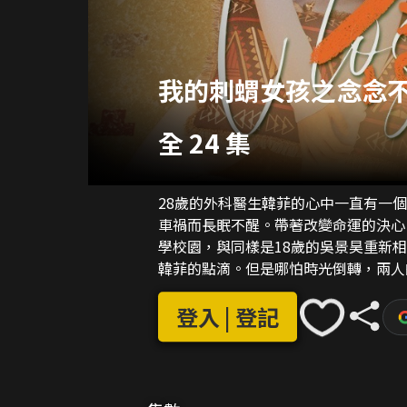
我的刺蝟女孩之念念不
全 24 集
28歲的外科醫生韓菲的心中一直有一
車禍而長眠不醒。帶著改變命運的決心
學校園，與同樣是18歲的吳景昊重新
韓菲的點滴。但是哪怕時光倒轉，兩人
了挫折之後陷入愛情。此時的韓菲卻意
害，她決定親自去迎接命運，和吳景昊
登入 | 登記
手一起突破宿命的桎梏。