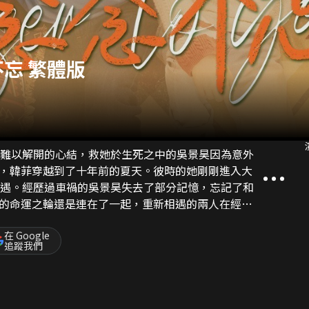
忘 繁體版
個難以解開的心結，救她於生死之中的吳景昊因為意外
，韓菲穿越到了十年前的夏天。彼時的她剛剛進入大
相遇。經歷過車禍的吳景昊失去了部分記憶，忘記了和
的命運之輪還是連在了一起，重新相遇的兩人在經歷
識到宿命無法打破的事實，為了不讓吳景昊受到傷
分手。吳景昊恢復記憶，得知真相後，試圖和韓菲攜
在 Google
追蹤我們