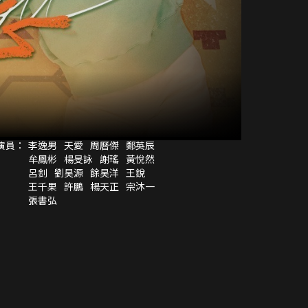
演員：
李逸男
天愛
周曆傑
鄭英辰
牟鳳彬
楊旻詠
謝瑤
黃悅然
呂釗
劉昊源
餘昊洋
王銳
王千果
許鵬
楊天正
宗沐一
張書弘