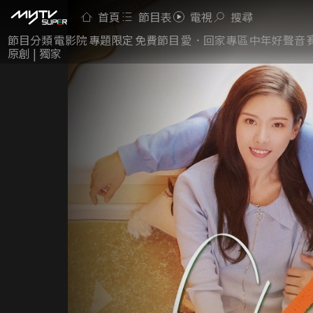
首頁
節目表
電視
搜尋
節目分類
電影院
專題限定
免費節目
愛．回家專區
中年好聲音
原創 | 獨家