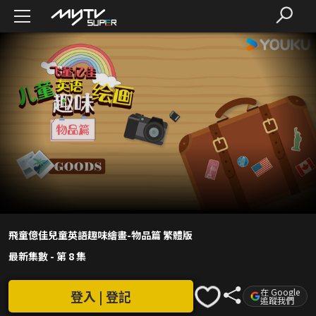
飛童億佳兒童英語趣味繪畫-物品篇 繁體版
最新集數
-
第 8 集
在 Google
登入 | 登記
追蹤我們