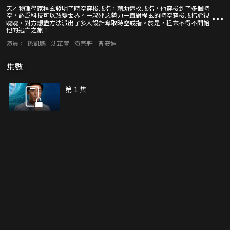
天才物理學家程玄發明了時空穿梭戒指，藉助這枚戒指，他穿梭到了多個時
空，認爲科技可以改變世界。一夥邪惡勢力一直對程玄的時空穿梭戒指虎視
眈眈，對方想盡方法派出了多人設計奪取時空戒指。於是，程玄不得不開始
他的逃亡之旅！
演員：
孫凱鵬
沈芷萱
袁宗軒
曹安迪
集數
第 1 集