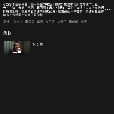
小說家李唐接到昔日戀人高麗的電話，被告知她要來他所在的城市出差三
天。在這三天裏，他們一起回到了過去，體驗了當下，演繹了未來。在他們
即將告別時，高麗帶着李唐來到玄武湖，她講述起一件往事，李唐對此錯愕
無言，恍然間不知當下是何時……
演員：
張本煜
王佳佳
葦青
楊平道
沈曉平
王飛飛
楊瑾
集數
第 1 集