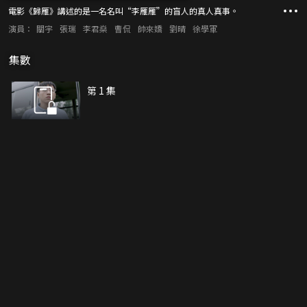
電影《歸雁》講述的是一名名叫“李雁雁”的盲人的真人真事。
演員：
關宇
張瑞
李君燊
曹侃
帥來嬌
劉晴
徐學軍
集數
第 1 集