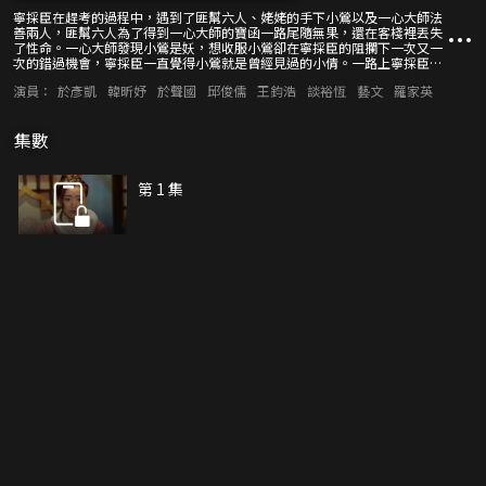
寧採臣在趕考的過程中，遇到了匪幫六人、姥姥的手下小鶯以及一心大師法
善兩人，匪幫六人為了得到一心大師的寶函一路尾隨無果，還在客棧裡丟失
了性命。一心大師發現小鶯是妖，想收服小鶯卻在寧採臣的阻攔下一次又一
次的錯過機會，寧採臣一直覺得小鶯就是曾經見過的小倩。一路上寧採臣極
力的幫助小鶯逃脫一心大師。小鶯不明白寧採臣為什麼要一直幫她。寧採臣
演員：
於彥凱
韓昕妤
於聲國
邱俊儒
王鈞浩
談裕恆
藝文
羅家英
來到了蘭若寺遇到了燕赤霞，一心和法善也來到了蘭若寺，寧採臣看到了匪
六滿身是傷的在燕赤霞身邊，匪六說出了當時的情況。匪六想去找姥姥報
仇，寧採臣匪六和一心大師來到了姥姥的洞府，一心和姥姥打了起來，燕赤
集數
霞也趕到了。一心大師卻不料被姥姥附體，最後在燕赤霞師兄的協助下打敗
了姥姥。
第 1 集