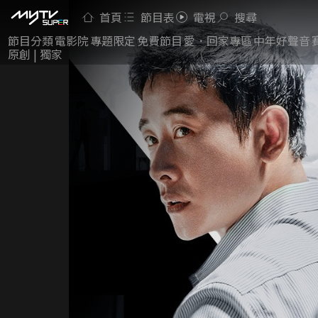
首頁
節目表
電視
搜尋
節目分類
電影院
專題限定
免費節目
愛．回家專區
中年好聲音
原創 | 獨家