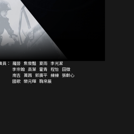
演員：
羅晉
焦俊豔
夏雨
李光潔
李宗翰
高葉
霍青
程怡
田徵
南吉
萬茜
郭廣平
練練
張齡心
國歌
欒元暉
鞠帛展