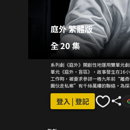
庭外 繁體版
全 20 集
系列劇《庭外》開創性地運用雙單元劇
單元《庭外・盲區》，故事發生在16
工作時，被要求參詳一樁九年前“離奇
團伙走私案”有千絲萬縷的聯絡。為探
藉各自的“極限操作”，最終破解了真
者》中自己跟進的那起“離奇無屍案”
登入 | 登記
公喬紹廷（羅晉 飾）身為金牌律師，
陷害為犯罪嫌疑人，他仍執著於調査案
與他搭檔，共同跟進案件的死刑複核工
的暗中紛爭。