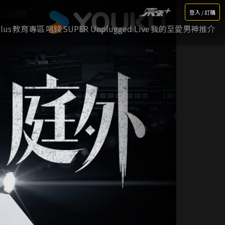
登入 / 訂購
lus
教育專區
唱錢
SUPER Unplugged Live
我的至愛男神推介