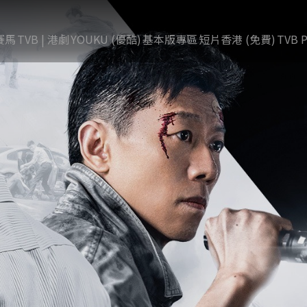
賽馬
TVB | 港劇
YOUKU (優酷)
基本版專區
短片香港 (免費)
TVB P