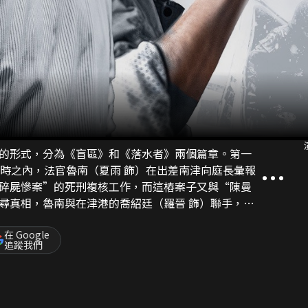
的形式，分為《盲區》和《落水者》兩個篇章。第一
小時之內，法官魯南（夏雨 飾）在出差南津向庭長彙報
碎屍慘案”的死刑複核工作，而這樁案子又與“陳曼
尋真相，魯南與在津港的喬紹廷（羅晉 飾）聯手，憑
正謎底。而喬紹廷也藉此意外得到了《庭外·落水
的重要線索。第二單元《庭外・落水者》講述了主人
在 Google
追蹤我們
在代理一樁“離奇無屍案”時遭遇的重重困境。儘管被
件的真相。同時，優秀的青年律師蕭臻（焦俊豔 飾）
作。另外，此案也牽動了津港市金馥、德志兩大律所