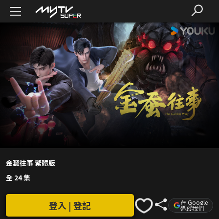
金蠶往事 繁體版
全 24 集
在 Google
登入 | 登記
追蹤我們