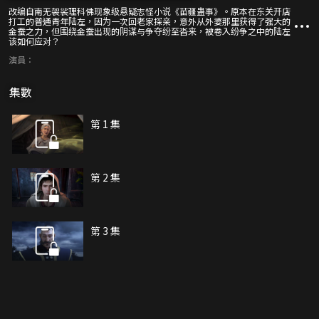
改编自南无袈裟理科佛现象级悬疑志怪小说《苗疆蛊事》。原本在东关开店
打工的普通青年陆左，因为一次回老家探亲，意外从外婆那里获得了强大的
金蚕之力，但围绕金蚕出现的阴谋与争夺纷至沓来，被卷入纷争之中的陆左
该如何应对？
演員：
集數
第 1 集
第 2 集
第 3 集