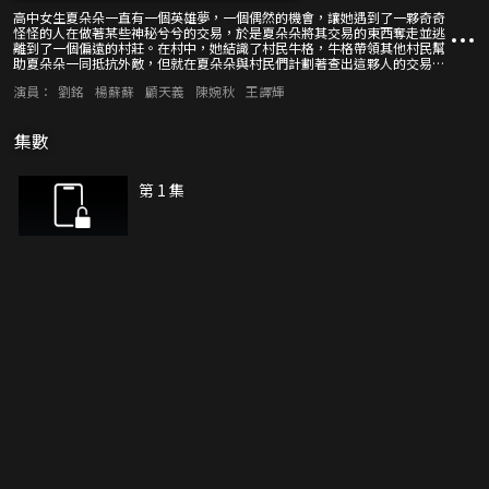
高中女生夏朵朵一直有一個英雄夢，一個偶然的機會，讓她遇到了一夥奇奇
怪怪的人在做著某些神秘兮兮的交易，於是夏朵朵將其交易的東西奪走並逃
離到了一個偏遠的村莊。在村中，她結識了村民牛格，牛格帶領其他村民幫
助夏朵朵一同抵抗外敵，但就在夏朵朵與村民們計劃著查出這夥人的交易到
底是什麼的時候，又一個隱藏的秘密被發現了......
演員：
劉銘
楊蘇蘇
顧天義
陳婉秋
王譯輝
集數
第 1 集