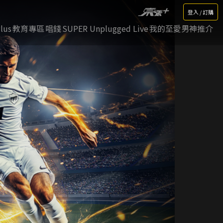
登入 / 訂購
lus
教育專區
唱錢
SUPER Unplugged Live
我的至愛男神推介