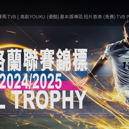
賽馬
TVB | 港劇
YOUKU (優酷)
基本版專區
短片香港 (免費)
TVB P