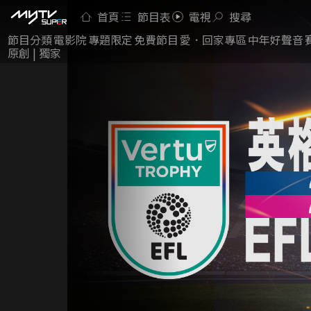
首頁
節目表
電視
搜尋
節目分類
電影院
專題限定
免費節目
愛．回家專區
中年好聲音
原創 | 獨家