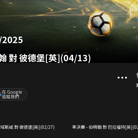
2025
翰 對 彼德堡[英](04/13)
在 Google
追蹤我們
 域斯咸 對 彼德堡[英](02/27)
準決賽 - 伯明翰 對 巴拉福特[英](02