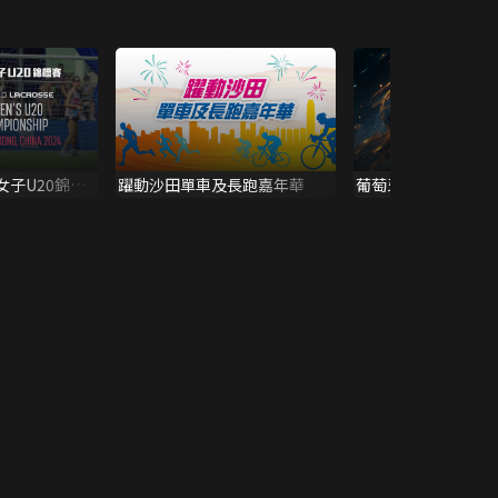
女子U20錦標
躍動沙田單車及長跑嘉年華
葡萄牙超級盃 2025