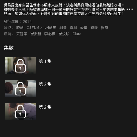
吳昌旻出身自醫生世家不顧家人反對，決定與吳真熙結婚但最終離婚收場。
離婚後兩人竟同時被編派駐守同一醫院的急診室內進行實習。前夫前妻相遇
見面，猶如仇人碰面，針鋒相對的事隨時在掌控病人生死的急診室內發生！
發行年份：
2014
類型：
韓劇
CJ ENM > tvN劇集
劇情
喜劇
愛情
時裝
醫療
演員：
宋智孝
崔振赫
李必模
崔汝珍
Clara
集數
第 1 集
第 2 集
第 3 集