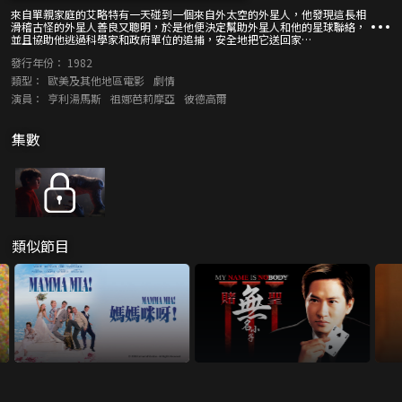
來自單親家庭的艾略特有一天碰到一個來自外太空的外星人，他發現這長相
滑稽古怪的外星人善良又聰明，於是他便決定幫助外星人和他的星球聯絡，
並且協助他逃過科學家和政府單位的追捕，安全地把它送回家…
發行年份：
1982
類型：
歐美及其他地區電影
劇情
演員：
亨利湯馬斯
祖娜芭莉摩亞
彼德高爾
集數
類似節目