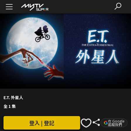
E.T. 外星人
全 1 集
在 Google
登入 | 登記
追蹤我們