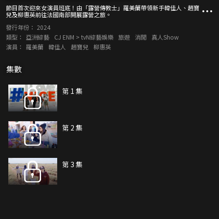
節目首次迎來女演員班底！由「露營傳教士」羅美蘭帶領新手韓佳人、趙寶
兒及柳惠英前往法國南部開展露營之旅。
發行年份：
2024
類型：
亞洲綜藝
CJ ENM > tvN綜藝娛樂
旅遊
消閒
真人Show
演員：
羅美蘭
韓佳人
趙寶兒
柳惠英
集數
第 1 集
第 2 集
第 3 集