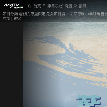
首頁
節目表
電視
搜尋
節目分類
電影院
專題限定
免費節目
愛．回家專區
中年好聲音
原創 | 獨家