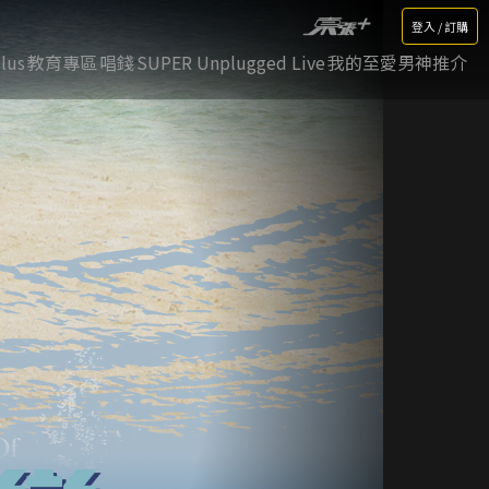
登入 / 訂購
lus
教育專區
唱錢
SUPER Unplugged Live
我的至愛男神推介