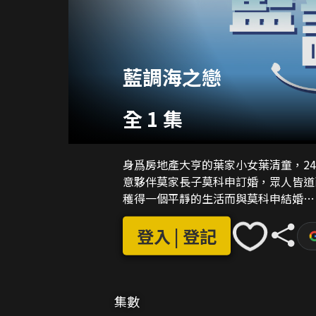
藍調海之戀
全 1 集
身爲房地產大亨的葉家小女葉清童，2
意夥伴莫家長子莫科申訂婚，眾人皆道
穫得一個平靜的生活而與莫科申結婚…
登入 | 登記
集數