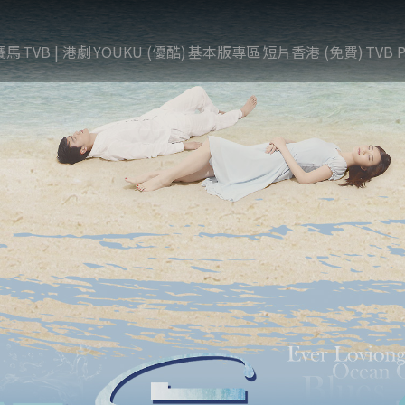
賽馬
TVB | 港劇
YOUKU (優酷)
基本版專區
短片香港 (免費)
TVB P