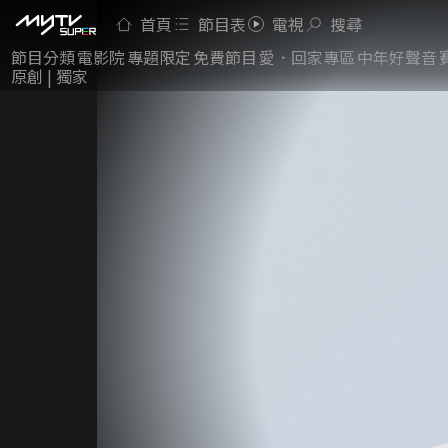
首頁
節目表
電視
搜尋
節目分類
電影院
專題限定
免費節目
愛．回家專區
中年好聲音
原創 | 獨家