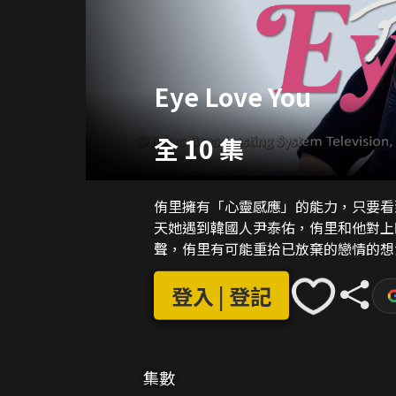
Eye Love You
全 10 集
侑里擁有「心靈感應」的能力，只要看
天她遇到韓國人尹泰佑，侑里和他對上
聲，侑里有可能重拾已放棄的戀情的想法.
登入 | 登記
集數