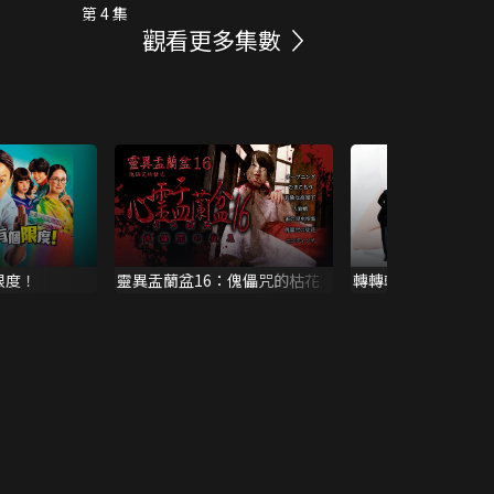
第 4 集
觀看更多集數
限度！
靈異盂蘭盆16：傀儡咒的枯花
轉轉轉~ 誰和我戀愛了