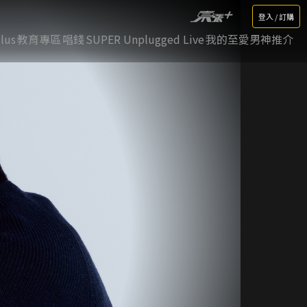
登入 / 訂購
lus
教育專區
唱錢
SUPER Unplugged Live
我的至愛男神推介