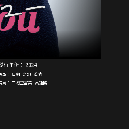
發行年份：
2024
類型：
日劇
奇幻
愛情
演員：
二階堂富美
蔡鍾協