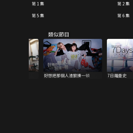
第 1 集
第 2 集
第 5 集
第 6 集
類似節目
好想把那個人渣狠揍一頓
7日羅曼史