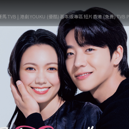
賽馬
TVB | 港劇
YOUKU (優酷)
基本版專區
短片香港 (免費)
TVB P