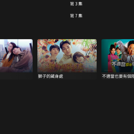
第 3 集
第 7 集
獅子的藏身處
不適當也要有個