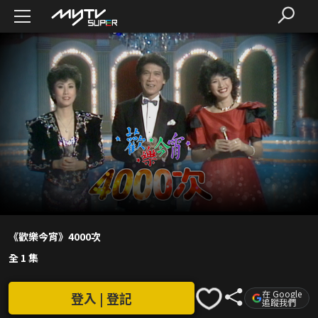
《歡樂今宵》4000次
全 1 集
在 Google
登入 | 登記
追蹤我們