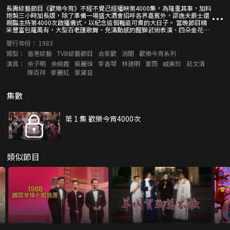
長壽綜藝節目《歡樂今宵》不經不覺己經播映第4000集，為隆重其事，加料
炮製三小時加長版，除了準備一場盛大酒會招呼各界嘉賓外，邵逸夫爵士還
親臨主持第4000次啟播儀式，以紀念這個難能可貴的大日子。 當晚節目精
采豐富包羅萬有，大型百老匯歌舞、充滿動感的醒獅武術表演、四朵金花重
新合體獻唱、多位扮嘢高手模仿中西日各地巨星、潘迪華再次唱出《歡樂今
發行年份：
1983
宵》第一首歌。還有昔日功臣蔡和平、鍾景輝、劉天賜接受訪問，黃霑、顧
嘉煇、林燕妮暢談《歡樂今宵》主題曲等。
類型：
香港綜藝
TVB綜藝節目
合家歡
消閒
歡樂今宵系列
演員：
余子明
余綺霞
吳麗珠
李香琴
林建明
夏雨
戚美珍
莊文清
陳百祥
麥麗紅
景黛音
集數
第 1 集 歡樂今宵4000次
類似節目