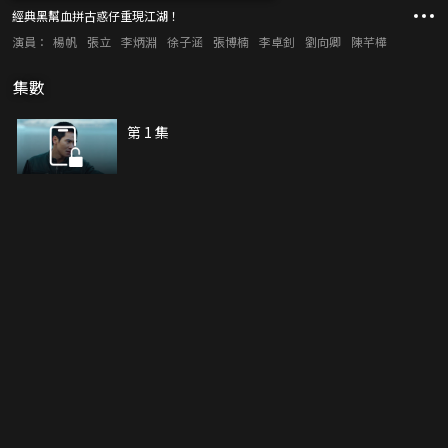
經典黑幫血拼古惑仔重現江湖！
演員：
楊帆
張立
李炳淵
徐子涵
張博楠
李卓釗
劉向卿
陳芊樺
集數
第 1 集