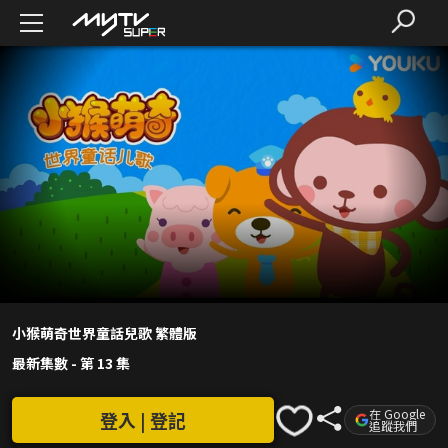
小猴萌奇世界童話兒歌 繁體版
最新集數
-
第 13 集
在 Google
登入 | 登記
追蹤我們