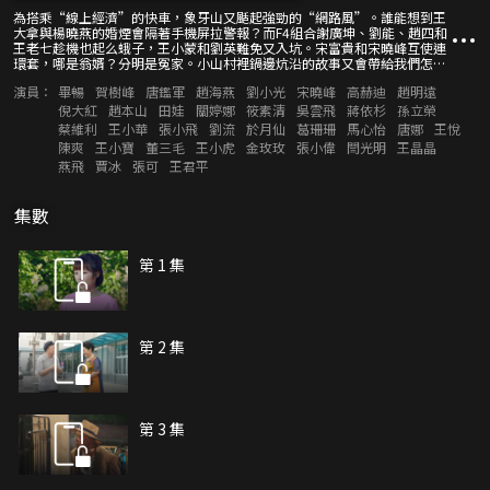
為搭乘“線上經濟”的快車，象牙山又颳起強勁的“網路風”。誰能想到王
大拿與楊曉燕的婚煙會隔著手機屏拉警報？而F4組合謝廣坤、劉能、趙四和
王老七趁機也起么蛾子，王小蒙和劉英難免又入坑。宋富貴和宋曉峰互使連
環套，哪是翁婿？分明是冤家。小山村裡鍋邊炕沿的故事又會帶給我們怎樣
的歡樂？
演員：
畢暢
賀樹峰
唐鑑軍
趙海燕
劉小光
宋曉峰
高赫迪
趙明遠
倪大紅
趙本山
田娃
關婷娜
筱素清
吳雲飛
蔣依杉
孫立榮
蔡維利
王小華
張小飛
劉流
於月仙
葛珊珊
馬心怡
唐娜
王悅
陳爽
王小寶
董三毛
王小虎
金玫玫
張小偉
閆光明
王晶晶
燕飛
賈冰
張可
王君平
集數
第 1 集
第 2 集
第 3 集