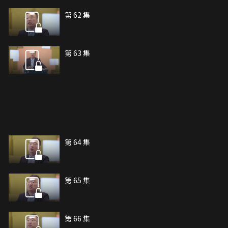
第 62 集
第 63 集
第 64 集
第 65 集
第 66 集