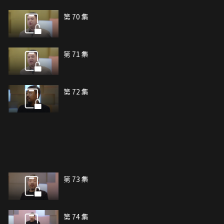
第 70 集
第 71 集
第 72 集
第 73 集
第 74 集