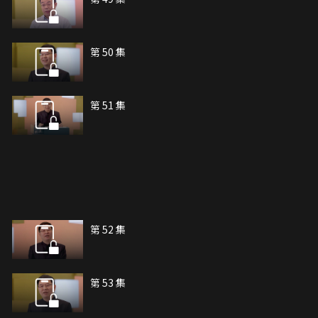
第 50 集
第 51 集
第 52 集
第 53 集