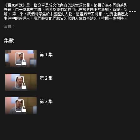
《百家新說》是一檔分享思想文化內容的講堂類節目。節目分為不同的系列
專題，由一位嘉賓主講，他將為我們帶來自己在該專題下的新知、新識、新
解。 第一季，我們將聚焦於中國歷史人物，這裡有帝王將相，也有重要歷史
事件中的普通人，我們將從他們跌宕起伏的人生故事講起，拉開一幅幅時代
的巨幕畫卷。
演員：
集數
第 1 集
第 2 集
第 3 集