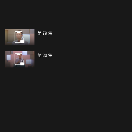
第 79 集
第 80 集