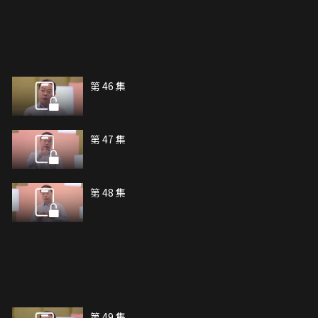
第 46 集
第 47 集
第 48 集
第 49 集