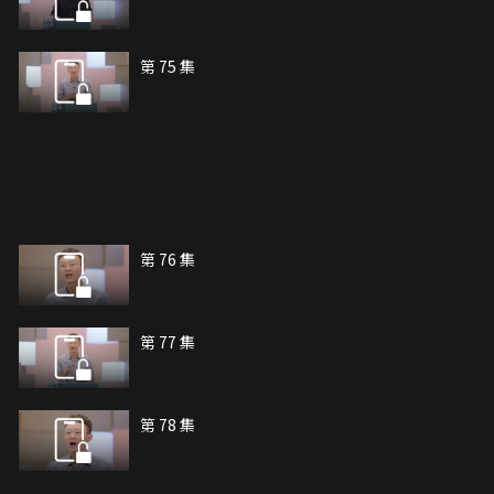
第 75 集
第 76 集
第 77 集
第 78 集