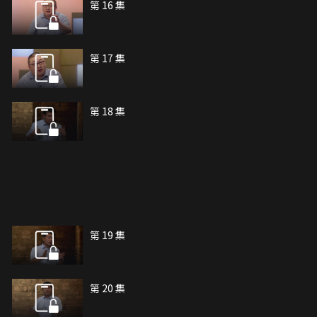
第 16 集
第 17 集
第 18 集
第 19 集
第 20 集