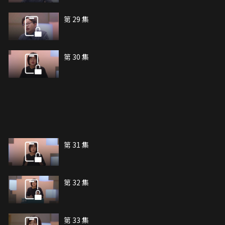
第 29 集
第 30 集
第 31 集
第 32 集
第 33 集