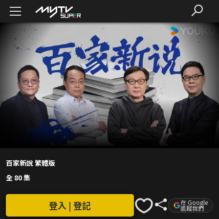
百家新說 繁體版
全 80 集
在 Google
登入 | 登記
追蹤我們