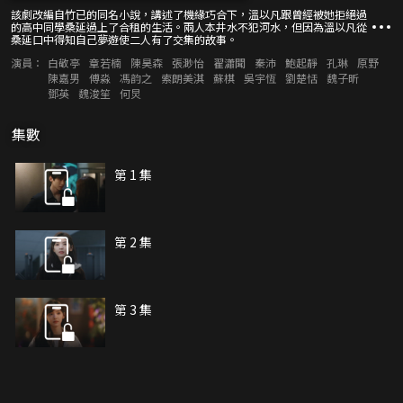
該劇改編自竹已的同名小說，講述了機緣巧合下，溫以凡跟曾經被她拒絕過
的高中同學桑延過上了合租的生活。兩人本井水不犯河水，但因為溫以凡從
桑延口中得知自己夢遊使二人有了交集的故事。
演員：
白敬亭
章若楠
陳昊森
張渺怡
翟瀟聞
秦沛
鮑起靜
孔琳
原野
陳嘉男
傅淼
馮韵之
索朗美淇
蘇棋
吳宇恆
劉楚恬
魏子昕
鄧英
魏浚笙
何炅
集數
第 1 集
第 2 集
第 3 集