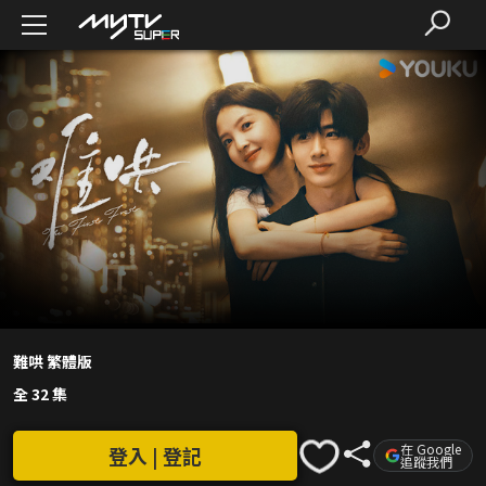
難哄 繁體版
全 32 集
在 Google
登入 | 登記
追蹤我們