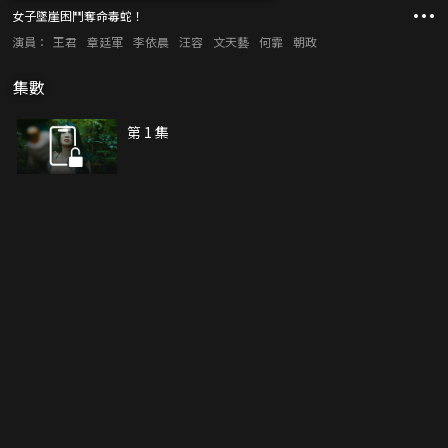
女子墜崖困鬥奪命毒蛇！
演員：
王君
章廷軍
李依晨
汪容
文天藝
何霏
朝政
集數
第 1 集