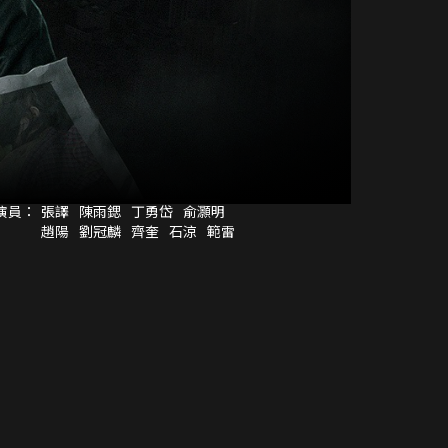
演員：
張譯
陳雨鍶
丁勇岱
俞灝明
趙陽
劉冠麟
齊奎
石涼
範雷