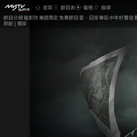
首頁
節目表
電視
搜尋
節目分類
電影院
專題限定
免費節目
愛．回家專區
中年好聲音
原創 | 獨家