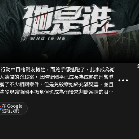
案的行動中目睹戰友犧牲，而兇手卻逃跑了，此事成為衛
人聽聞的兇殺案，此時衛國平已成長為成熟的刑警隊
獲了不少相關案件，但是兇殺案始終充滿疑雲，並且
些發現讓衛國平振奮但也成為他後來判斷案情的阻
犯罪集團逐漸浮出水面……
在 Google
追蹤我們