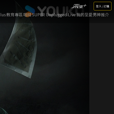
登入 / 訂購
lus
教育專區
唱錢
SUPER Unplugged Live
我的至愛男神推介