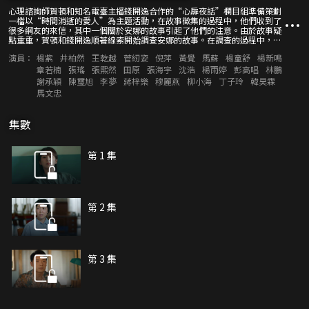
心理諮詢師賀頓和知名電臺主播錢開逸合作的“心扉夜話”欄目組準備策劃
一檔以“時間消逝的愛人”為主題活動，在故事徵集的過程中，他們收到了
很多網友的來信，其中一個關於安娜的故事引起了他們的注意。由於故事疑
點重重，賀頓和錢開逸順著線索開始調查安娜的故事。在調查的過程中，賀
頓終於知道了自己的身世，原來她就是安娜的女兒小可樂。
演員：
楊紫
井柏然
王乾越
菅紉姿
倪萍
黃覺
馬蘇
楊童舒
楊新鳴
章若楠
張瑤
張熙然
田原
張海宇
沈浩
楊雨婷
彭高唱
林鵬
謝承穎
陳璽旭
李夢
蔣梓樂
穆麗燕
柳小海
丁子玲
韓昊霖
馬文忠
集數
第 1 集
第 2 集
第 3 集