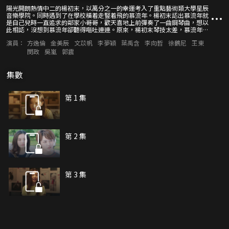
陽光開朗熱情中二的楊初末，以萬分之一的幸運考入了重點藝術類大學星辰
音樂學院。同時遇到了在學校橫着走豎着飛的慕流年。楊初末認出慕流年就
是自己兒時一直追求的鄰家小哥哥，歡天喜地上前彈奏了一曲鋼琴曲，想以
此相認，沒想到慕流年卻聽得嘔吐連連。原來，楊初末琴技太差，慕流年偏
偏又是個“音樂潔癖”患者，苦不堪言。爲了學院鋼琴比賽的一萬元獎金，
演員：
方逸倫
金美辰
文苡帆
李夢穎
葉禹含
李向哲
徐鶴尼
王東
成績墊底的楊初末想要和鋼琴天才慕流年搭檔，不料卻被一口拒絕。爲了追
回自己青梅竹馬的心意，楊初末選擇用鋼琴彈出自己的心聲。
閔政
吳嵐
郭震
集數
第 1 集
第 2 集
第 3 集