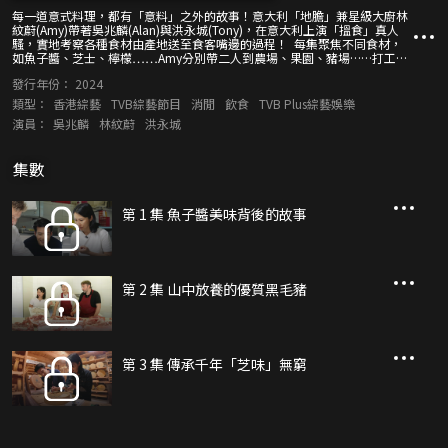
每一道意式料理，都有「意料」之外的故事！意大利「地膽」兼星級大廚林
紋蔚(Amy)帶著吳兆麟(Alan)與洪永城(Tony)，在意大利上演「搵食」真人
騷，實地考察各種食材由產地送至食客嘴邊的過程！ 每集聚焦不同食材，
如魚子醬、芝士、檸檬……Amy分別帶二人到農場、果園、豬場……打工，
親身體驗食材育成或釀製的過程，還造訪不同餐廳，品嚐以特定食材炮製的
發行年份：
2024
特色菜，發掘食材背後的故事，及「意料」之外的人情味！
類型：
香港綜藝
TVB綜藝節目
消閒
飲食
TVB Plus綜藝娛樂
演員：
吳兆麟
林紋蔚
洪永城
集數
第 1 集 魚子醬美味背後的故事
第 2 集 山中放養的優質黑毛豬
第 3 集 傳承千年「芝味」無窮