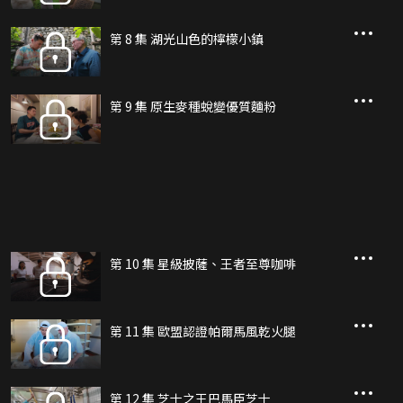
第 8 集 湖光山色的檸檬小鎮
第 9 集 原生麥種蛻變優質麵粉
第 10 集 星級披薩、王者至尊咖啡
第 11 集 歐盟認證帕爾馬風乾火腿
第 12 集 芝士之王巴馬臣芝士