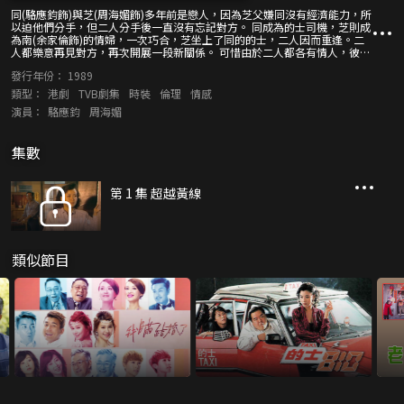
同(駱應鈞飾)與芝(周海媚飾)多年前是戀人，因為芝父嫌同沒有經濟能力，所
以迫他們分手，但二人分手後一直沒有忘記對方。 同成為的士司機，芝則成
為南(余家倫飾)的情婦，一次巧合，芝坐上了同的的士，二人因而重逢。二
人都樂意再見對方，再次開展一段新關係。 可惜由於二人都各有情人，彼此
感情難以再進一步，尤其是同娶了個賢妻良母(商天娥飾)，不忍心令她難
發行年份：
1989
過。 芝父病重，芝打電話找不到情夫南幫忙，往南家外等他，卻被對方痛
罵，而南因要移民到加拿大，二人分手，南要芝搬走。 同往安慰芝，結果二
類型：
港劇
TVB劇集
時裝
倫理
情感
人舊情復熾，他想向老婆攤牌，但見老婆十分賢慧，又說不出口，同大感難
演員：
駱應鈞
周海媚
做。不過其妻卻撞著二人偷情，大為震驚，一時失神竟發生車禍。 同妻沒大
礙，但終於攤牌，同收拾行李離開。 同與芝還是沒有走在一起，二人兩年後
重遇，芝再次成為南的情婦。
集數
第 1 集 超越黃線
類似節目