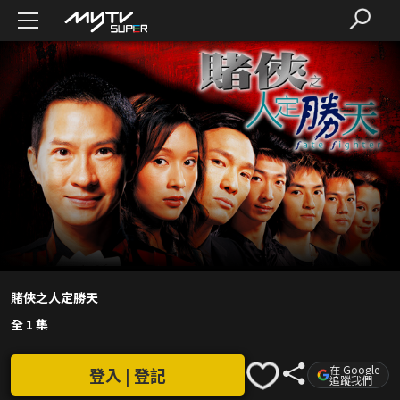
賭俠之人定勝天
全 1 集
在 Google
登入 | 登記
追蹤我們