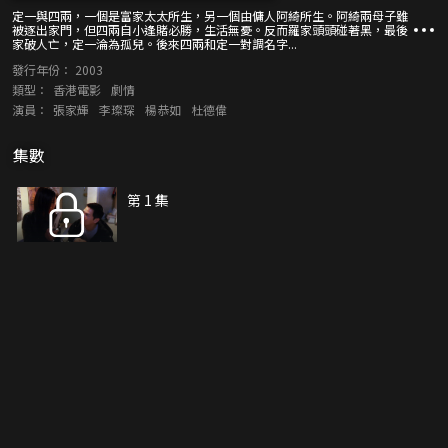
定一與四兩，一個是富家太太所生，另一個由傭人阿綺所生。阿綺兩母子雖
被逐出家門，但四兩自小逢賭必勝，生活無憂。反而羅家頭頭碰著黑，最後
家破人亡，定一淪為孤兒。後來四兩和定一對調名字...
發行年份：
2003
類型：
香港電影
劇情
演員：
張家輝
李璨琛
楊恭如
杜德偉
集數
第 1 集