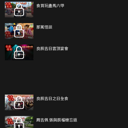
食買玩盡馬六甲
那篤怪談
良辰吉日雲頂宴會
良辰吉日之日全食
周吉佩 張與辰榴槤忘返