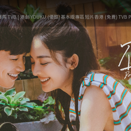
賽馬
TVB | 港劇
YOUKU (優酷)
基本版專區
短片香港 (免費)
TVB P