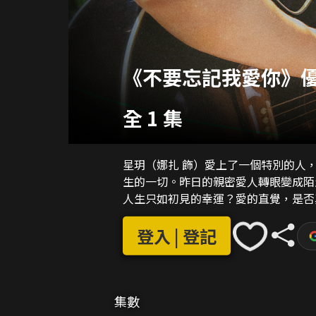
《不要忘記我愛你》優
全 1 集
星玥（娜扎 飾）愛上了一個特別的人
生的一切。昨日的親密愛人轉眼變成陌
人生只如初見的幸運？愛的直覺，是否
登入 | 登記
集數