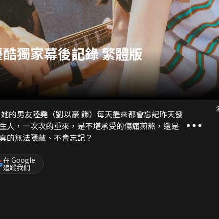
酷獨家幕後記錄 繁體版
，她的男友陸堯（劉以豪 飾）每天醒來都會忘記昨天發
生人，一次次的重來，是不堪承受的傷痛煎熬，還是
真的無法隱藏、不會忘記？
在 Google
追蹤我們