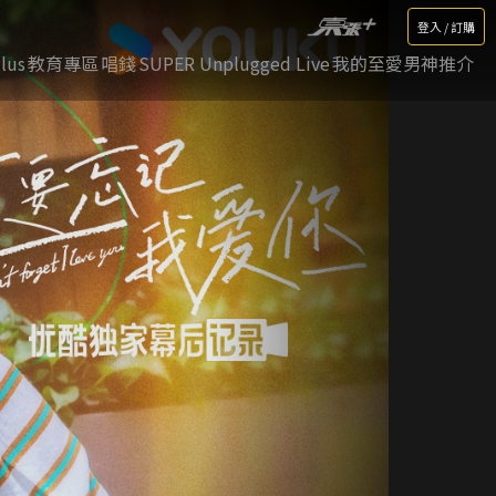
登入 / 訂購
lus
教育專區
唱錢
SUPER Unplugged Live
我的至愛男神推介