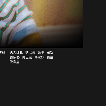
演員：
古力娜扎
劉以豪
張揚
羅輯
張歆藝
馬志威
馮家妹
張壘
倪寒盡