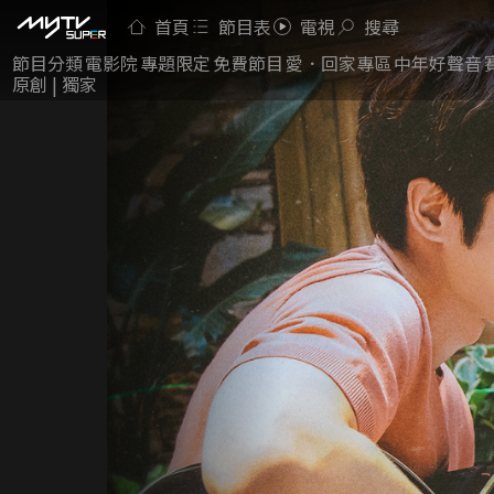
首頁
節目表
電視
搜尋
節目分類
電影院
專題限定
免費節目
愛．回家專區
中年好聲音
原創 | 獨家