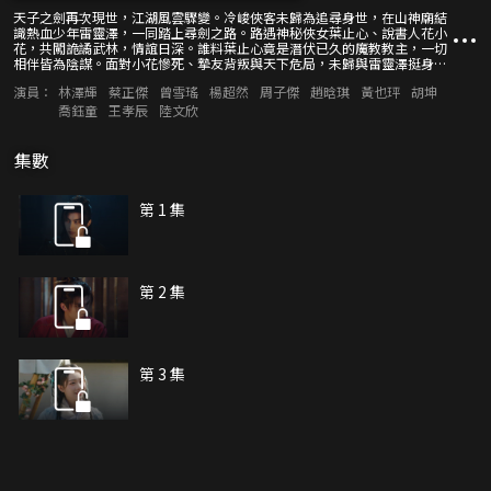
天子之劍再次現世，江湖風雲驟變。冷峻俠客未歸為追尋身世，在山神廟結
識熱血少年雷靈澤，一同踏上尋劍之路。路遇神秘俠女葉止心、說書人花小
花，共闖詭譎武林，情誼日深。誰料葉止心竟是潛伏已久的魔教教主，一切
相伴皆為陰謀。面對小花慘死、摯友背叛與天下危局，未歸與雷靈澤挺身而
出，雙劍合璧，誓要斬斷這場席捲江湖的驚天迷局，守護蒼生黎明。
演員：
林澤輝
蔡正傑
曾雪瑤
楊超然
周子傑
趙晗琪
黃也玶
胡坤
喬鈺童
王孝辰
陸文欣
集數
第 1 集
第 2 集
第 3 集