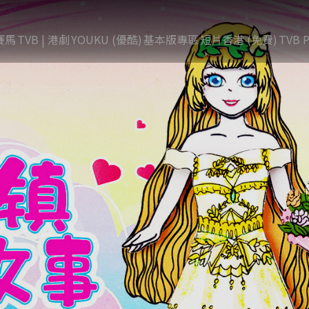
賽馬
TVB | 港劇
YOUKU (優酷)
基本版專區
短片香港 (免費)
TVB P