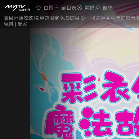
首頁
節目表
電視
搜尋
節目分類
電影院
專題限定
免費節目
愛．回家專區
中年好聲音
原創 | 獨家