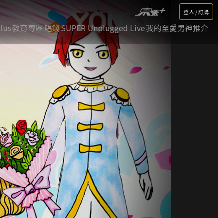
登入 / 訂購
lus
教育專區
唱錢
SUPER Unplugged Live
我的至愛男神推介