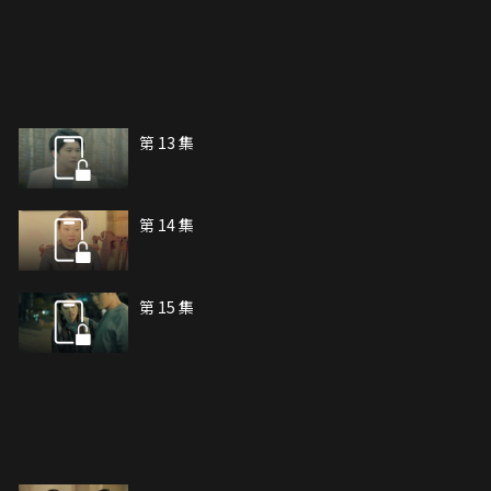
第 13 集
第 14 集
第 15 集