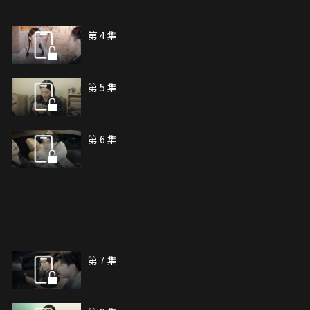
第 4 集
第 5 集
第 6 集
第 7 集