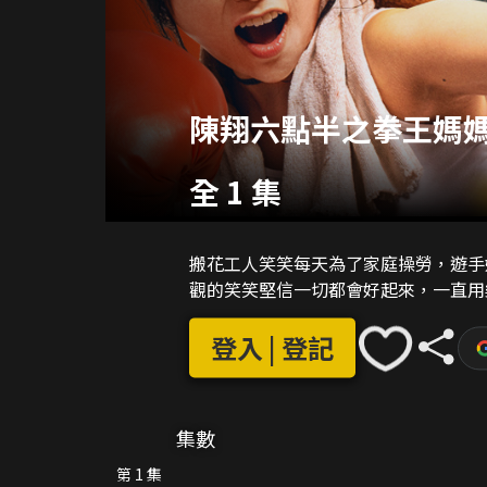
陳翔六點半之拳王媽媽
全 1 集
搬花工人笑笑每天為了家庭操勞，遊手
觀的笑笑堅信一切都會好起來，一直用
登入 | 登記
集數
第 1 集