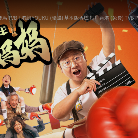
賽馬
TVB | 港劇
YOUKU (優酷)
基本版專區
短片香港 (免費)
TVB P