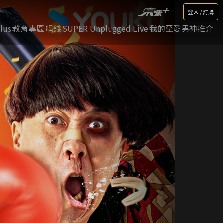
登入 / 訂購
lus
教育專區
唱錢
SUPER Unplugged Live
我的至愛男神推介