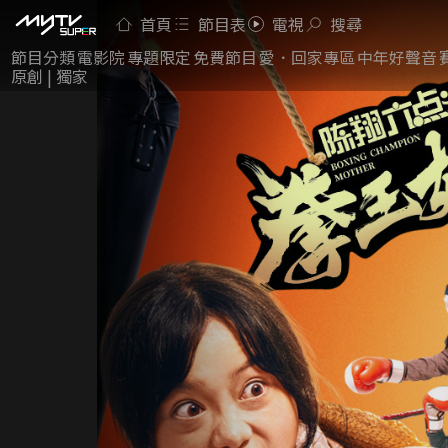
首頁
節目表
電視
搜尋
節目分類
電影院
專題限定
免費節目
愛．回家專區
中年好聲音
原創 | 獨家