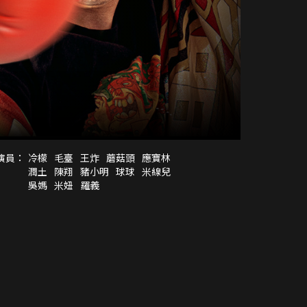
演員：
冷檬
毛臺
王炸
蘑菇頭
應寶林
潤土
陳翔
豬小明
球球
米線兒
吳媽
米妞
羅義