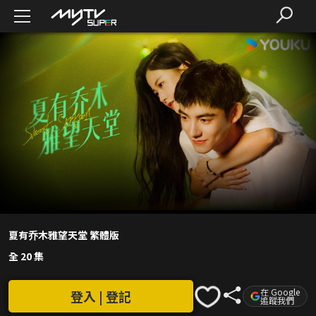
夏有乔木雅望天堂 繁體版
全 20 集
在 Google
登入 | 登記
追蹤我們